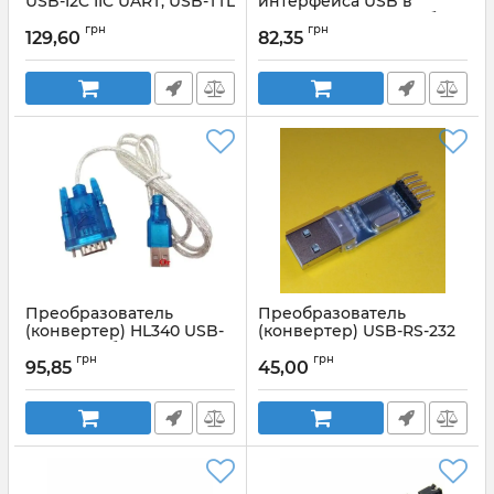
USB-I2C IIC UART, USB-TTL
интерфейса USB в
интерфейс UART на базе
Артикул:
CH341T
грн
грн
чипа CP2102
129,60
82,35
Артикул:
cp2102
Преобразователь
Преобразователь
(конвертер) HL340 USB-
(конвертер) USB-RS-232
RS232 с кабелем
TTL PL2303HX
грн
грн
95,85
45,00
Артикул:
USB - RS-232 TTL
PL2303HX