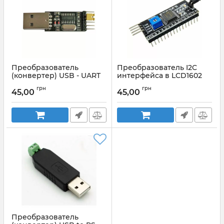
Преобразователь
Преобразователь I2C
(конвертер) USB - UART
интерфейса в LCD1602
CH340
Артикул:
I2CPCF8574T
грн
грн
45,00
45,00
Артикул:
USB_UART_CH340
Преобразователь