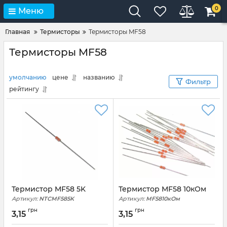
0
Меню
Главная
Термисторы
Термисторы MF58
Термисторы MF58
умолчанию
цене
названию
Фильтр
рейтингу
Термистор MF58 5K
Термистор MF58 10кОм
Артикул:
NTCMF585K
Артикул:
MF5810кОм
грн
грн
3,15
3,15