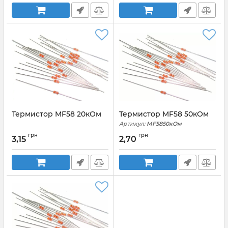
Термистор MF58 20кОм
Термистор MF58 50кОм
Артикул:
MF5850кОм
грн
грн
3,15
2,70