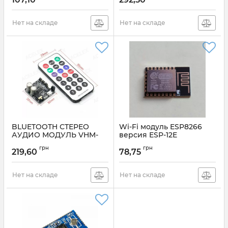
Артикул:
BK3266
Артикул:
CSR8645
Нет на складе
Нет на складе
BLUETOOTH СТЕРЕО
Wi-Fi модуль ESP8266
АУДИО МОДУЛЬ VHM-
версия ESP-12E
314 V3.0
Артикул:
ESP8266версияESP-12E
грн
грн
219,60
78,75
Артикул:
VHM-314V3.0
Нет на складе
Нет на складе