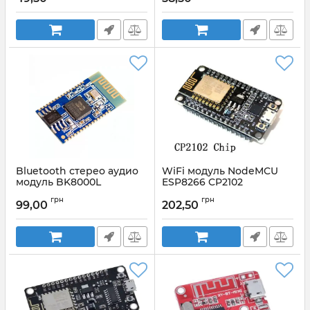
ПРИЕМНИК, 2,4 ГГЦ
Артикул:
NRF24L01
Bluetooth стерео аудио
WiFi модуль NodeMCU
модуль BK8000L
ESP8266 CP2102
Артикул:
BK8000L
Артикул:
NodeMcu_V3_CP2102
грн
грн
99,00
202,50