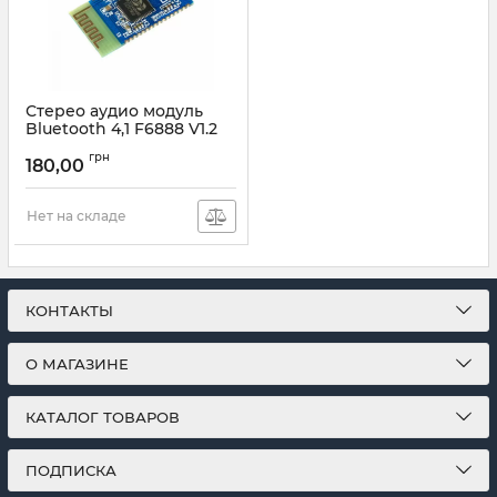
Стерео аудио модуль
Bluetooth 4,1 F6888 V1.2
на чипе BK3254
грн
180,00
Артикул:
F6888V1.2
Нет на складе
КОНТАКТЫ
О МАГАЗИНЕ
КАТАЛОГ ТОВАРОВ
ПОДПИСКА