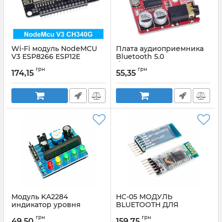
Wi-Fi модуль NodeMCU
Плата аудиоприемника
V3 ESP8266 ESP12E
Bluetooth 5.0
(CH340)
беспроводного стерео
грн
грн
музыкального модуля
174,15
55,35
Артикул:
NodeMCU_V3_ESP8266-
3.7-5V XY-BT-Mini
ESP12E_CH340
Артикул:
XY-BT-mini
Модуль KA2284
HC-05 МОДУЛЬ
индикатор уровня
BLUETOOTH ДЛЯ
ARDUINO
Артикул:
МодульKA2284
грн
грн
49,50
159,75