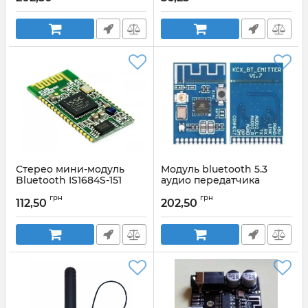
CH340, USB Type-C USB
для Arduino
Стерео мини-модуль
Модуль bluetooth 5.3
Bluetooth IS1684S-151
аудио передатчика
kcx_bt_emiter v1.7
грн
грн
112,50
202,50
Артикул:
kcx_bt_emiter v1.7