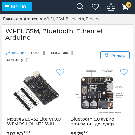
0
Меню
Главная
Arduino
WI-FI, GSM, Bluetooth, Ethernet
WI-FI, GSM, Bluetooth, Ethernet
Arduino
умолчанию
цене
названию
Фильтр
рейтингу
Модуль ESP32 Lite V1.0.0
Bluetooth 5.0 аудио
WEMOS LOLIN32 Wifi
приемник декодер
Bluetooth, 4Mb flash, ESP-
модуль VHM-314 V1.0
грн
грн
WROOM-32 NodeMCU
202,50
56,25
Артикул:
VHM-314