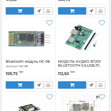
Артикул:
HC-05
Bluetooth модуль HC-06
МОДУЛЬ АУДИО BT201
BLUETOOTH 5.0,USB,TF,
Артикул:
HC-06
BLE, DC 5В, AUX
грн
грн
159,75
112,50
Артикул:
BT201