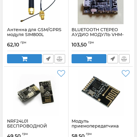
Антенна для GSM/GPRS
BLUETOOTH СТЕРЕО
модуля SIM800L
АУДИО МОДУЛЬ VHM-
314 V2.0
грн
грн
62,10
103,50
Артикул:
VHM-314V2.0
NRF24L01
Модуль
БЕСПРОВОДНОЙ
приемопередатчика
РАДИОМОДУЛЬ,
NRF24L01+ 2,4 ГГц
грн
грн
ПЕРЕДАТЧИК И
49,50
58,50
Артикул:
NRF24L01_2,4ГГц