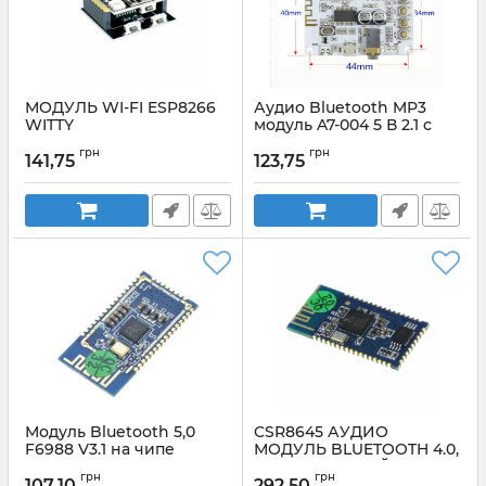
МОДУЛЬ WI-FI ESP8266
Аудио Bluetooth MP3
WITTY
модуль A7-004 5 В 2.1 с
USB и слотом карты
Артикул:
Wi-FiESP8266Witty
грн
грн
памяти
141,75
123,75
Артикул:
модульA7-0045В2.1
Модуль Bluetooth 5,0
CSR8645 АУДИО
F6988 V3.1 на чипе
МОДУЛЬ BLUETOOTH 4.0,
BK3266
С ПОДДЕРЖКОЙ APTX
грн
грн
107,10
292,50