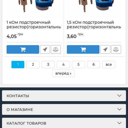
1 кОм подстроечный
1,5 кОм подстроечный
резистор(горизонтальный,регулировка
резистор(горизонтальный,
сверху)
сверху)
грн
грн
4,05
3,60
Артикул:
WH06-2 1к
Артикул:
WH06-2 1к5
1
2
3
4
5
6
все
вперёд »
КОНТАКТЫ
О МАГАЗИНЕ
КАТАЛОГ ТОВАРОВ