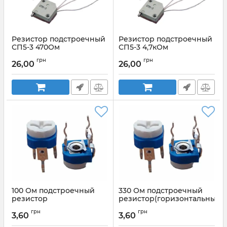
Резистор подстроечный
Резистор подстроечный
СП5-3 470Ом
СП5-3 4,7кОм
Артикул:
СП5-3 470Ом
Артикул:
СП5-3 4,7кОм
грн
грн
26,00
26,00
100 Ом подстроечный
330 Ом подстроечный
резистор
резистор(горизонтальный,
(горизонтальный,
сверху)
грн
грн
регулировка сверху)
3,60
3,60
Артикул:
WH06-2 330оМ
Артикул:
WH06-2 100к