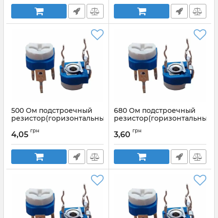
500 Ом подстроечный
680 Ом подстроечный
резистор(горизонтальный,регулировка
резистор(горизонтальный,
сверху)
сверху)
грн
грн
4,05
3,60
Артикул:
WH06-2 500оМ
Артикул:
Wh06-2 680оМ