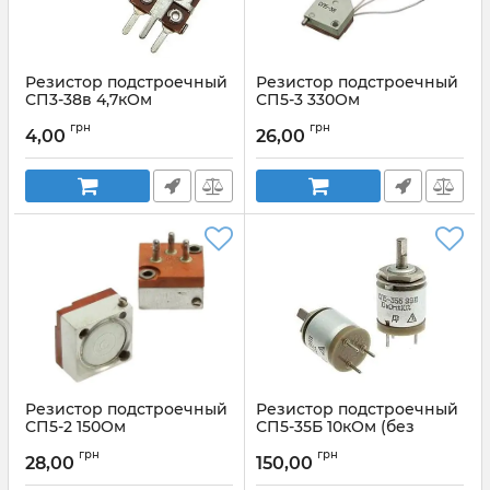
Резистор подстроечный
Резистор подстроечный
СП3-38в 4,7кОм
СП5-3 330Ом
Артикул:
Резистор
Артикул:
СП5-3 330Ом
грн
грн
4,00
26,00
подстроечный СП3-38в 4,7кОм
Резистор подстроечный
Резистор подстроечный
СП5-2 150Ом
СП5-35Б 10кОм (без
крепежа)
Артикул:
СП5-2 150Ом
грн
грн
28,00
150,00
Артикул:
СП5-35Б 10кОм