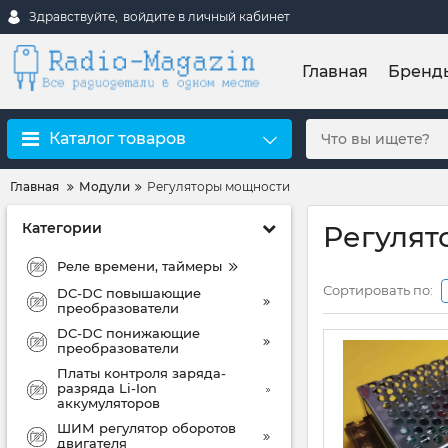
Здравствуйте,
войдите в личный кабинет
Главная
Бренд
Каталог товаров
Главная
Модули
Регуляторы мощности
Категории
Регулят
Реле времени, таймеры
Сортировать по:
DC-DC повышающие
преобразователи
DC-DC понижающие
преобразователи
Платы контроля заряда-
разряда Li-Ion
аккумуляторов
ШИМ регулятор оборотов
двигателя