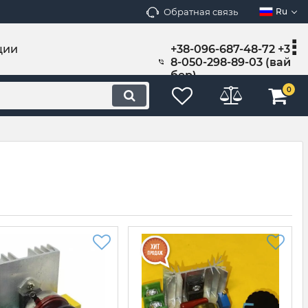
Обратная связь
Ru
ции
+38-096-687-48-72 +3
8-050-298-89-03 (вай
бер)
0