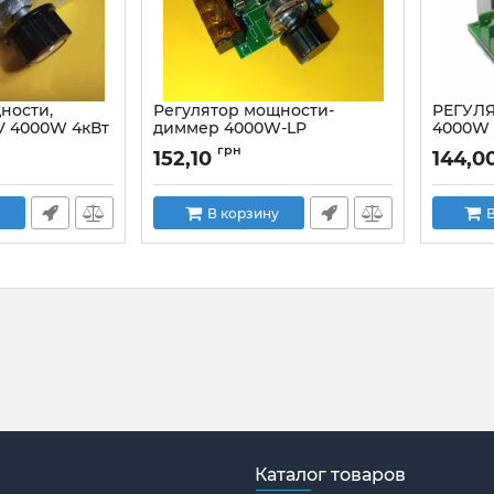
ности,
Регулятор мощности-
РЕГУЛ
V 4000W 4кВт
диммер 4000W-LP
4000W
TA24
низкопрофильный 220V
СИМИС
грн
152,10
144,0
фазовый симисторный
кВт_BTA24
Артикул:
BTA24-600
Регулят
Артикул:
4000W-LP
В корзину
В
Каталог товаров