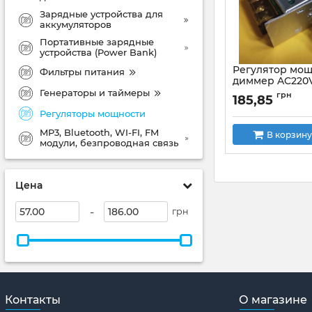
Зарядные устройства для
аккумуляторов
Портативные зарядные
устройства (Power Bank)
Регулятор мощ
Фильтры питания
диммер AC220
в корпусе на B
Генераторы и таймеры
грн
185,85
Артикул:
AC220V_4
Регуляторы мощности
MP3, Bluetooth, WI-FI, FM
В корзину
модули, безпроводная связь
Цена
-
грн
Контакты
О магазине