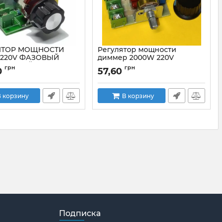
ЯТОР МОЩНОСТИ
Регулятор мощности
 220V ФАЗОВЫЙ
диммер 2000W 220V
ТОРНЫЙ BTA41-600
фазовый симисторный на
грн
грн
0
57,60
M1661S
ормощностинаBTA41-600
Артикул:
РМ_2кW_M1661S
 корзину
В корзину
Подписка