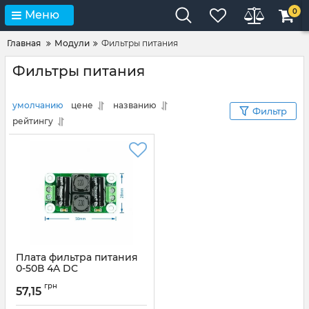
0
Меню
Главная
Модули
Фильтры питания
Фильтры питания
умолчанию
цене
названию
Фильтр
рейтингу
Плата фильтра питания
0-50В 4A DC
Артикул:
фп4а50в
грн
57,15