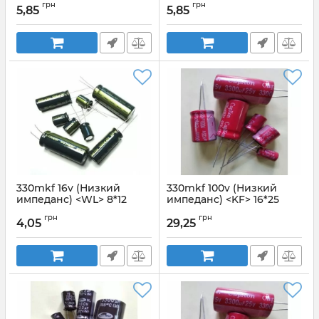
грн
грн
5,85
5,85
Артикул:
330mkf 25v WL
Артикул:
330mkf 25v KF
330mkf 16v (Низкий
330mkf 100v (Низкий
импеданс) <WL> 8*12
импеданс) <KF> 16*25
JAMIСON
Capxon
грн
грн
4,05
29,25
Артикул:
330mkf 16v WL
Артикул:
330mkf 100v KF