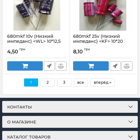
680mkf 10v (Низкий
680mkf 25v (Низкий
импеданс) <WL> 10*12,5
импеданс) <KF> 10*20
SAMWHA
Capxon
грн
грн
4,50
8,10
Артикул:
680mkf_10v_WL
Артикул:
680mkf 25v KF
1
2
3
все
вперёд »
КОНТАКТЫ
О МАГАЗИНЕ
КАТАЛОГ ТОВАРОВ