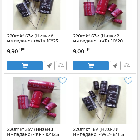
220mkf 63v (Низкий
220mkf 63v (Низкий
импеданс) <WL> 10*25
импеданс) <KF> 10*20
SAMWHA
Capxon
грн
грн
9,90
9,00
Артикул:
220mkf 63v WL
Артикул:
220mkf 63v KF
220mkf 35v (Низкий
220mkf 16v (Низкий
импеданс) <KF> 10*12,5
импеданс) <WL> 8*11,5
Capxon
SAMWHA