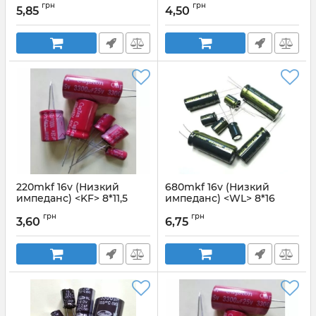
грн
грн
5,85
4,50
Артикул:
220mkf 35v KF
Артикул:
220mkf 16v WL
220mkf 16v (Низкий
680mkf 16v (Низкий
импеданс) <KF> 8*11,5
импеданс) <WL> 8*16
Capxon
JAMIСON
грн
грн
3,60
6,75
Артикул:
220mkf 16v KF
Артикул:
680mkf 16v WL