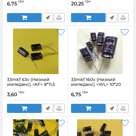
грн
грн
6,75
20,25
Артикул:
22mkf_160v_WL
Артикул:
22mkf_400v_WL
33mkf 63v (Низкий
33mkf 160v (Низкий
импеданс) <KF> 8*11,5
импеданс) <WL> 10*20
Capxon
SAMWHA
грн
грн
3,60
6,75
Артикул:
33mkf_63v_KF
Артикул:
33mkf 160v WL