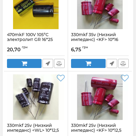
470mkF 100V 105°C
330mkf 35v (Низкий
электролит GR 16*25
импеданс) <KF> 10*16
ChengX
Capxon
грн
грн
20,70
6,75
Артикул:
Артикул:
330mkf 35v KF
470mkf_100v_GR_chengX
330mkf 25v (Низкий
330mkf 25v (Низкий
импеданс) <WL> 10*12,5
импеданс) <KF> 10*12,5
SAMWHA
Capxon