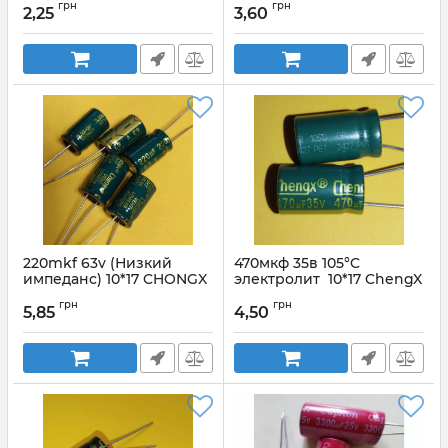
грн
грн
2,25
3,60
Артикул:
100mkf 10v WL
Артикул:
100mkf 50v KF
220mkf 63v (Низкий
470мкф 35в 105°C
импеданс) 10*17 CHONGX
электролит 10*17 ChengX
GR
Артикул:
220mkf 63v CHONGX
грн
грн
5,85
4,50
Артикул:
470mkf_35v_GR