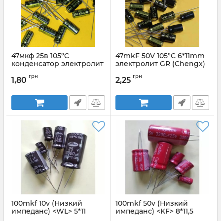
47мкф 25в 105°C
47mkF 50V 105°C 6*11mm
конденсатор электролит
электролит GR (Chengx)
GR 5*11 ChengX
Артикул:
47uF50V_CD11X
грн
грн
1,80
2,25
Артикул:
47mkf_25v_gr_chengx
100mkf 10v (Низкий
100mkf 50v (Низкий
импеданс) <WL> 5*11
импеданс) <KF> 8*11,5
SAMWHA
Capxon