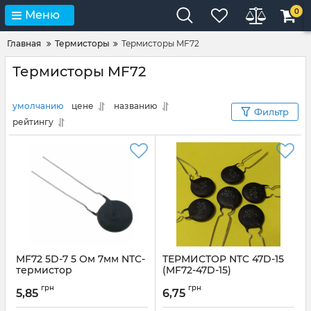
0
Меню
Главная
Термисторы
Термисторы MF72
Термисторы MF72
умолчанию
цене
названию
Фильтр
рейтингу
MF72 5D-7 5 Ом 7мм NTC-
ТЕРМИСТОР NTC 47D-15
термистор
(MF72-47D-15)
Артикул:
MF72_5D_11
Артикул:
MF72-47D15
грн
грн
5,85
6,75