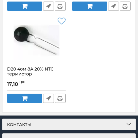
D20 4ом 8A 20% NTC
термистор
Артикул:
21567
грн
17,10
КОНТАКТЫ