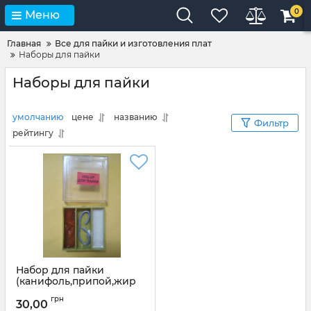
0
Меню
Главная
Все для пайки и изготовления плат
Наборы для пайки
Наборы для пайки
умолчанию
цене
названию
Фильтр
рейтингу
Набор для пайки
(канифоль,припой,жир
паяльный)
грн
30,00
Артикул:
Набор для пайки