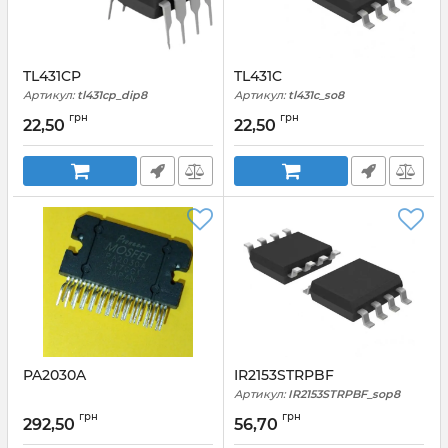
TL431CP
TL431C
Артикул:
tl431cp_dip8
Артикул:
tl431c_so8
грн
грн
22,50
22,50
PA2030A
IR2153STRPBF
Артикул:
IR2153STRPBF_sop8
грн
грн
292,50
56,70