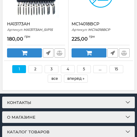
HA13173AH
MC14018BCP
Артикул:
HA13173AH_SIP15
Артикул:
MC14018BCP
грн
грн
180,00
225,00
1
2
3
4
5
...
15
все
вперёд »
КОНТАКТЫ
О МАГАЗИНЕ
КАТАЛОГ ТОВАРОВ