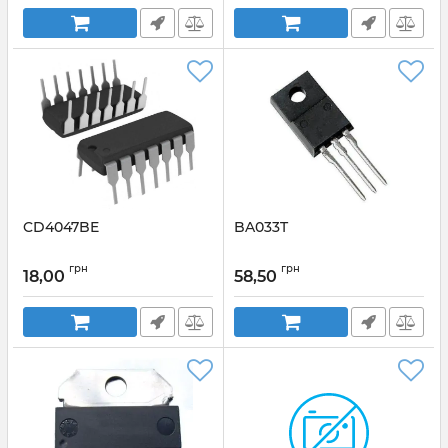
CD4047BE
BA033T
грн
грн
18,00
58,50