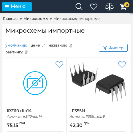
0
Меню
Главная
Микросхемы
Микросхемы импортные
Микросхемы импортные
умолчанию
цене
названию
Фильтр
рейтингу
IR2110 dip14
LF355N
Артикул:
ir2110-dip14
Артикул:
lf355n_dip8
грн
грн
75,15
42,30