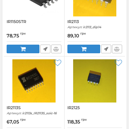
IR1150STR
IR2113
Артикул:
ir2113_dip14
грн
грн
78,75
89,10
IR2113S
IR2125
Артикул:
ir2113s_IR2113S_soic-16
грн
грн
67,05
118,35