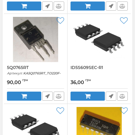
5Q0765RT
ID5S609SEC-R1
Артикул:
KA5Q0765RT_TO220F-
5L
грн
грн
90,00
36,00