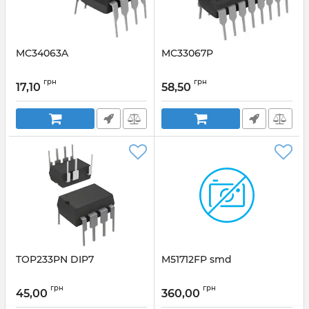
MC34063A
MC33067P
грн
грн
17,10
58,50
TOP233PN DIP7
M51712FP smd
грн
грн
45,00
360,00