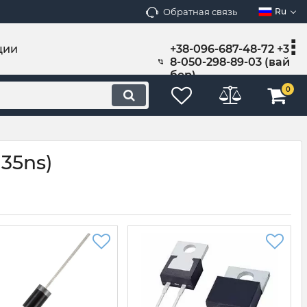
Обратная связь
Ru
ции
+38-096-687-48-72 +3
8-050-298-89-03 (вай
бер)
0
35ns)