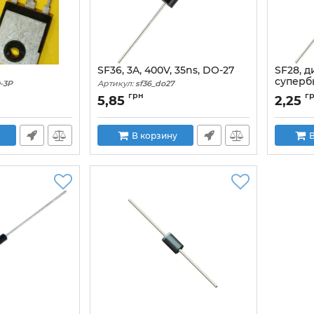
SF36, 3A, 400V, 35ns, DO-27
SF28, д
суперб
-3P
Артикул:
sf36_do27
(Super 
грн
г
5,85
2,25
В корзину
В