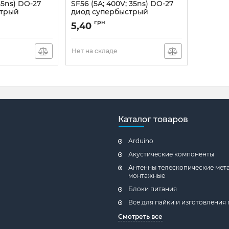
 35ns) DO-27
SF56 (5A; 400V; 35ns) DO-27
стрый
диод супербыстрый
Артикул:
SF56
грн
5,40
Нет на складе
Каталог товаров
Arduino
Акустические компоненты
Антенны телескопические мет
монтажные
Блоки питания
Все для пайки и изготовления 
Смотреть все