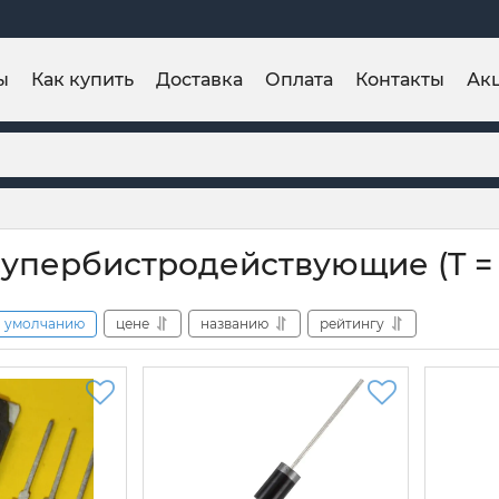
ы
Как купить
Доставка
Оплата
Контакты
Ак
упербистродействующие (T = 
умолчанию
цене
названию
рейтингу