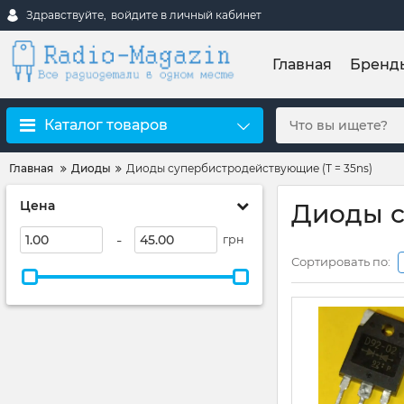
Здравствуйте,
войдите в личный кабинет
Главная
Бренд
Каталог товаров
Главная
Диоды
Диоды супербистродействующие (T = 35ns)
Цена
Диоды с
-
грн
Сортировать по: