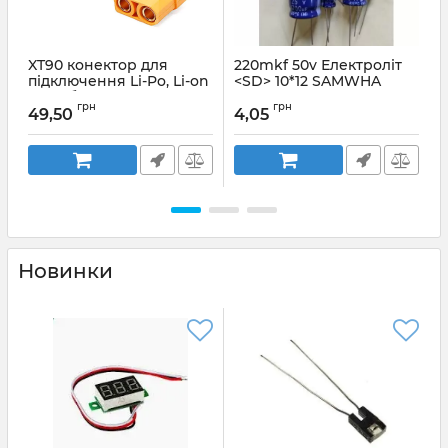
XT90 конектор для
220mkf 50v Електроліт
підключення Li-Po, Li-on
<SD> 10*12 SAMWHA
та ін. батарей (пара
т
Артикул:
220mkf 50v SD
грн
грн
штекер + гніздо)
49,50
4,05
А
Артикул:
XT90-Yellow
Новинки