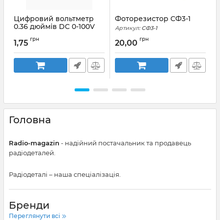
Цифровий вольтметр
Фоторезистор СФ3-1
0.36 дюймів DC 0-100V
Артикул:
СФ3-1
А
зелений
грн
грн
1,75
20,00
Головна
Radio-magazin
- надійний постачальник та продавець
радіодеталей.
Радіодеталі – наша спеціалізація.
Бренди
Переглянути всі