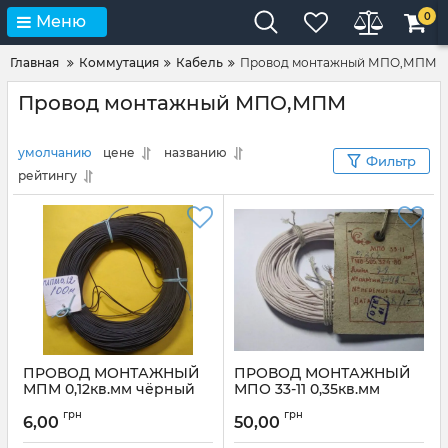
0
Меню
Главная
Коммутация
Кабель
Провод монтажный МПО,МПМ
Провод монтажный МПО,МПМ
умолчанию
цене
названию
Фильтр
рейтингу
ПРОВОД МОНТАЖНЫЙ
ПРОВОД МОНТАЖНЫЙ
МПМ 0,12кв.мм чёрный
МПО 33-11 0,35кв.мм
(1метр)
(1метр)
грн
грн
6,00
50,00
Артикул:
МПМ 0,12кв.мм
Артикул:
МПО 33-11 0,35кв.мм
чёрный