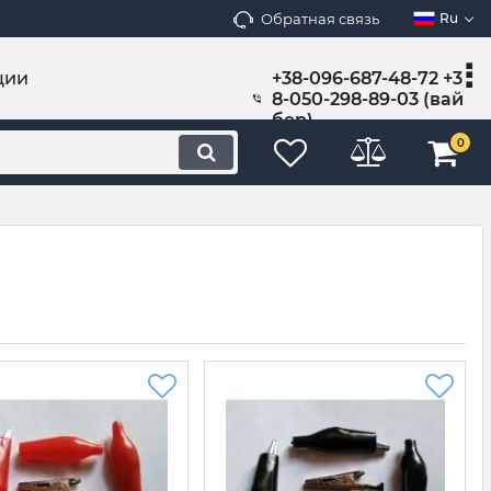
Обратная связь
Ru
ции
+38-096-687-48-72 +3
8-050-298-89-03 (вай
бер)
0