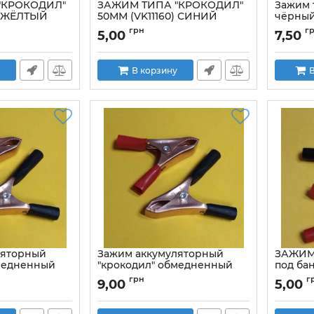
"КРОКОДИЛ"
ЗАЖИМ ТИПА "КРОКОДИЛ"
Зажим 
) ЖЁЛТЫЙ
50ММ (VK11160) СИНИЙ
чёрны
Артикул:
VK11160Bl
Артикул:
грн
г
5,00
7,50
В корзину
В
ляторный
Зажим аккумуляторный
ЗАЖИМ
бмедненный
"крокодил" обмедненный
под бан
м, красный
10A, длина 50мм, чёрный
КРАСН
грн
г
9,00
5,00
0A_red
Артикул:
JT5013B/10A_blek
Артикул: