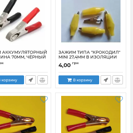
 АККУМУЛЯТОРНЫЙ
ЗАЖИМ ТИПА "КРОКОДИЛ"
ЛИНА 70ММ, ЧЁРНЫЙ
MINI 27,4ММ В ИЗОЛЯЦИИ
ЖЕЛТЫЙ
9-00004BK
рн
грн
4,00
Артикул:
MINI27,4ММВИЗОЛЯЦИИЖЕЛТЫЙ
 корзину
В корзину