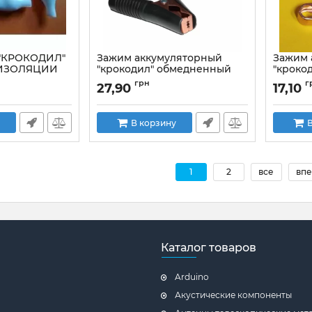
"КРОКОДИЛ"
Зажим аккумуляторный
Зажим 
В ИЗОЛЯЦИИ
"крокодил" обмедненный
"кроко
100A, длина 90мм, чёрный
60A, д
грн
г
27,90
17,10
Артикул:
JT5016/100A
Артикул:
яциибелый
В корзину
В
1
2
все
впе
Каталог товаров
Arduino
Акустические компоненты