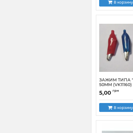
В корзину
ЗАЖИМ ТИПА 
50ММ (VK11160
Артикул:
VK11160B
грн
5,00
В корзину