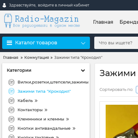
Здравствуйте,
войдите в личный кабинет
Главная
Бренд
Каталог товаров
Главная
Коммутация
Зажими типа "Крокодил"
Категории
Зажими 
Вилки,розетки,штепсели,зажимы
Сортировать по:
Зажими типа "Крокодил"
Кабель
Контакторы
Клеммники и клеммы
Кнопки антивандальные
Кнопки тактовые