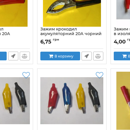
ил
Зажим крокодил
Зажим 
 20А
акумуляторний 20А чорний
в изол
Артикул:
VK11170 BLACK
Артикул:
грн
г
6,75
4,00
ED
В корзину
В