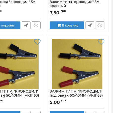
типа "крокодил" 5A
Зажим типа "крокодил" 5A
й
красный
JT5013A/5A
Артикул:
JT5013A/5A
рн
грн
7,50
 корзину
В корзину
 ТИПА "КРОКОДИЛ"
ЗАЖИМ ТИПА "КРОКОДИЛ"
ан 50/40ММ (VK11163)
под банан 50/40ММ (VK11163)
ЫЙ
ЧЕРНЫЙ
рн
грн
5,00
VK11163
Артикул:
VK11163