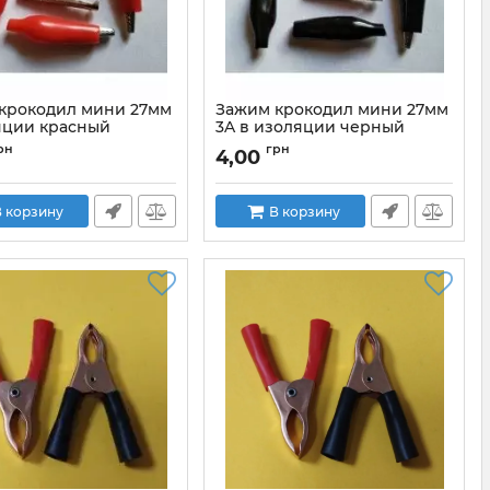
крокодил мини 27мм
Зажим крокодил мини 27мм
яции красный
3A в изоляции черный
27мм_red
Артикул:
27mm_bleck
рн
грн
4,00
 корзину
В корзину