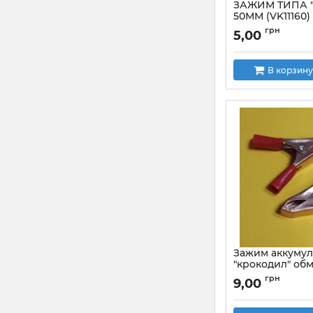
ЗАЖИМ ТИПА 
50ММ (VK11160
Артикул:
VK11160Y
грн
5,00
В корзину
Зажим аккуму
"крокодил" о
10A, длина 50м
грн
9,00
Артикул:
JT5013B/1