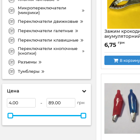
Микропереключатели
(микрики)
Переключатели движковые
Переключатели галетные
Зажим крокод
акумуляторний
Переключатели клавишные
красный
грн
6,75
Артикул:
VK11170 R
Переключатели кнопочные
(кнопки)
В корзину
Разъемы
Тумблеры
Цена
-
грн