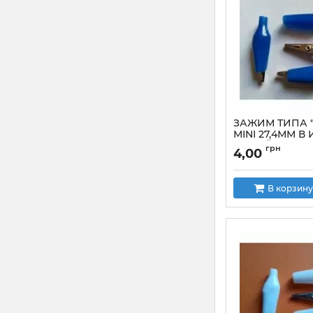
ЗАЖИМ ТИПА 
MINI 27,4ММ 
СИНИЙ
грн
4,00
Артикул:
mini_27,
В корзину