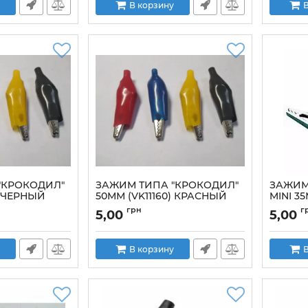
В корзину
В
"КРОКОДИЛ"
ЗАЖИМ ТИПА "КРОКОДИЛ"
ЗАЖИМ
) ЧЕРНЫЙ
50ММ (VK11160) КРАСНЫЙ
MINI 3
Артикул:
VK11160R
Артикул:
грн
г
5,00
5,00
В корзину
В