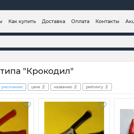
ы
Как купить
Доставка
Оплата
Контакты
Ак
типа "Крокодил"
умолчанию
цене
названию
рейтингу