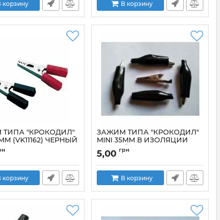
 корзину
В корзину
 ТИПА "КРОКОДИЛ"
ЗАЖИМ ТИПА "КРОКОДИЛ"
5ММ (VK11162) ЧЕРНЫЙ
MINI 35ММ В ИЗОЛЯЦИИ
ЧЕРНЫЙ
VK11162
рн
грн
5,00
Артикул:
&quot;MINI35ММЧЕРНЫЙ
 корзину
В корзину