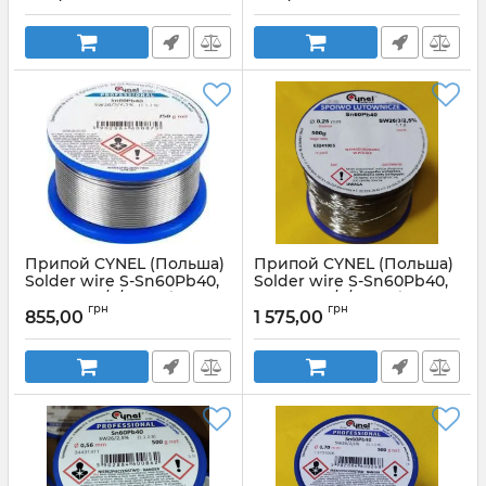
Артикул:
Ø2,5мм0,1кг
Артикул:
Ø3мм0,1кг
Припой CYNEL (Польша)
Припой CYNEL (Польша)
Solder wire S-Sn60Pb40,
Solder wire S-Sn60Pb40,
flux SW26/3/2,5% Ø0,8мм
flux SW26/3/2,5% Ø0,25мм
грн
грн
0,25кг
0,5кг
855,00
1 575,00
Артикул:
Ø0,25мм 0,5кг