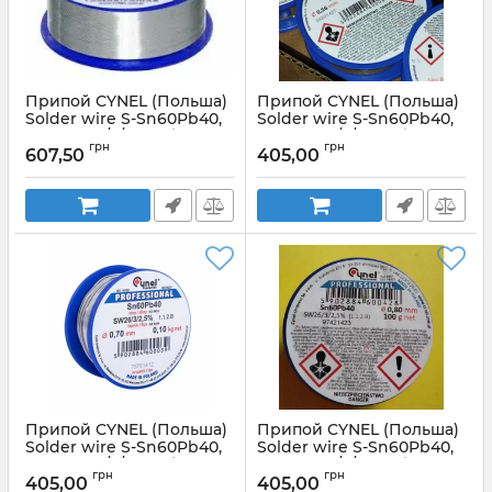
Припой CYNEL (Польша)
Припой CYNEL (Польша)
Solder wire S-Sn60Pb40,
Solder wire S-Sn60Pb40,
flux SW26/3/2,5% Ø0,38мм
flux SW26/3/2,5% Ø0,56мм
грн
грн
0,1кг
0,1кг
607,50
405,00
Артикул:
Ø0,38мм0,1кг
Артикул:
Ø0,56мм0,1кг
Припой CYNEL (Польша)
Припой CYNEL (Польша)
Solder wire S-Sn60Pb40,
Solder wire S-Sn60Pb40,
flux SW26/3/2,5% Ø0,7мм
flux SW26/3/2,5% Ø0,8мм
грн
грн
0,1кг
0,1кг
405,00
405,00