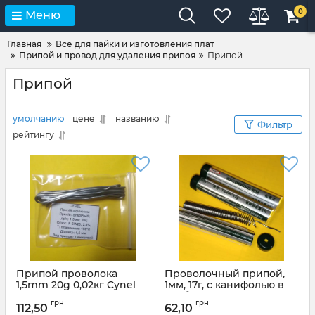
0
Меню
Главная
Все для пайки и изготовления плат
Припой и провод для удаления припоя
Припой
Припой
умолчанию
цене
названию
Фильтр
рейтингу
Припой проволока
Проволочный припой,
1,5mm 20g 0,02кг Cynel
1мм, 17г, с канифолью в
Sn60Pb40, flux
колбе, свинцовый
грн
грн
SW26/3/2,5%
WYNN`S W3089
112,50
62,10