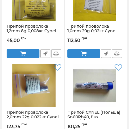
Припой проволока
Припой проволока
1,2mm 8g 0,008кг Cynel
1,0mm 20g 0,02кг Cynel
Sn60Pb40, flux
Sn60Pb40, flux
грн
грн
SW26/3/2,5%
SW26/3/2,5%
45,00
112,50
Артикул:
1,2mm 8g
Артикул:
1,0mm 20g
Припой проволока
Припой CYNEL (Польша)
2,0mm 22g 0,022кг Cynel
Sn60Pb40, flux
Sn60Pb40, flux
SW26/3/2,5% флакон
грн
грн
SW26/3/2,5%
Ø1мм 16гр
123,75
101,25