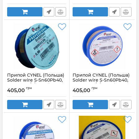
Артикул:
Ø0,7мм_0,1кг
Артикул:
Cynel_0,8мм_0,1кг
Припой CYNEL (Польша)
Припой CYNEL (Польша)
Solder wire S-Sn60Pb40,
Solder wire S-Sn60Pb40,
flux SW26/3/2,5% Ø0,9мм
flux SW26/3/2,5% Ø1,0мм
грн
грн
0,1кг
0,1кг
405,00
405,00
Артикул:
Cynel_0,9_0,1
Артикул:
CYNEL_1,0мм_0,1кг