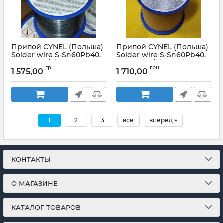
Припой CYNEL (Польша)
Припой CYNEL (Польша)
Solder wire S-Sn60Pb40,
Solder wire S-Sn60Pb40,
flux SW26/3/2,5% Ø0,56мм
flux SW26/3/2,5% Ø0,7мм
грн
грн
0,5кг
0,5кг
1 575,00
1 710,00
Артикул:
Ø0,56мм 0,5кг
Артикул:
Ø0,7мм 0,5кг
1
2
3
все
вперёд »
КОНТАКТЫ
О МАГАЗИНЕ
КАТАЛОГ ТОВАРОВ