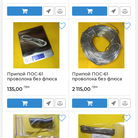
Артикул:
1,5mm 20g
Артикул:
W3089
Припой ПОС-61
Припой ПОС-61
проволока без флюса
проволока без флюса
1метр диаметр 3,0мм
диаметр 3,0мм
грн
грн
135,00
2 115,00
Артикул:
пос61_3мм_1м