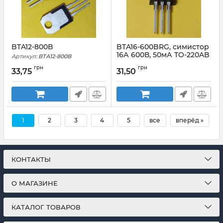
BTA12-800B
BTA16-600BRG, симистор
16А 600В, 50мА TO-220AB
Артикул:
BTA12-800B
Артикул:
BTA16-600_
грн
грн
33,75
31,50
1
2
3
4
5
все
вперёд »
КОНТАКТЫ
О МАГАЗИНЕ
КАТАЛОГ ТОВАРОВ