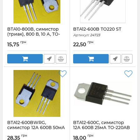
BTA10-800B, симистор
BTA12-600B TO220 ST
(триак), 800 В, 10 А, TO-
Артикул:
24723
220AB
грн
грн
15,75
22,50
BTA12-600BWRG,
BTA12-600C, симистор
симистор 12А 600В 50мА
12А 600В 25мА TO-220AB
TO-220AB
Артикул:
BTA12-600C_to220AB
грн
грн
28,35
18,00
Артикул:
BTA12-