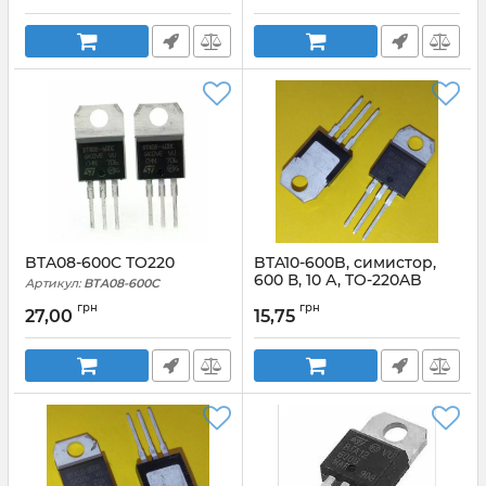
BTA08-600C TO220
BTA10-600B, симистор,
600 В, 10 А, TO-220AB
Артикул:
BTA08-600C
Артикул:
BTA10-600B_TO220AB
грн
грн
27,00
15,75