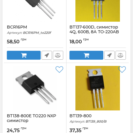
BCR16PM
BT137-600D, симистор
4Q, 600В, 8А TO-220AB
Артикул:
BCR16PM_to220f
Артикул:
BT137-600D_TO220AB
грн
грн
58,50
18,00
BT138-800E TO220 NXP
BT139-800
симистор
Артикул:
BT139_800/B
Артикул:
BT138_800E_TO220
грн
грн
24,75
37,35