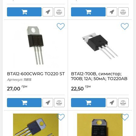
600BWRG_TO220AB
BTA12-600CWRG TO220 ST
BTA12-700B, симистор;
700В; 12А; 50мА; TO220AB
Артикул:
11815
Артикул:
BTA12-700B_TO220AB
грн
грн
27,00
22,50