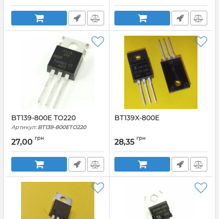
BT139-800E TO220
BT139X-800E
Артикул:
BT139-800ETO220
грн
грн
27,00
28,35