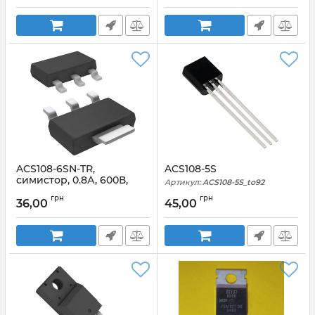
ACS108-6SN-TR,
ACS108-5S
cимистор, 0.8А, 600В,
Артикул:
ACS108-5S_to92
SOT-223
грн
грн
36,00
45,00
Артикул:
ACS108-6SN-TR_SOT223