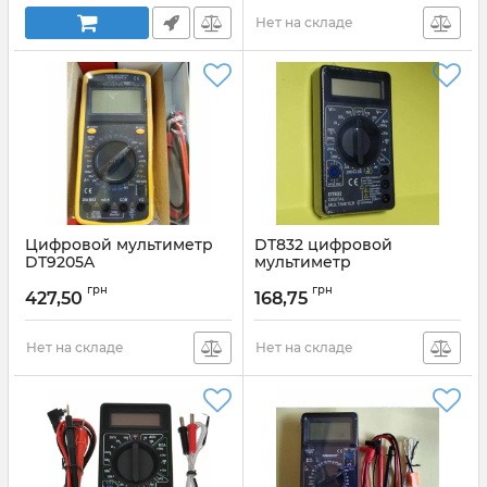
Нет на складе
Цифровой мультиметр
DT832 цифровой
DT9205A
мультиметр
универсальный
Артикул:
DT9205A
грн
грн
427,50
168,75
Артикул:
DT832_ProFix
Нет на складе
Нет на складе