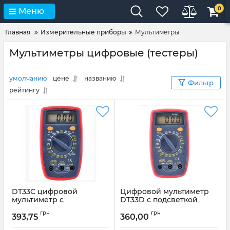
0
Меню
Главная
Измерительные приборы
Мультиметры
Мультиметры цифровые (тестеры)
умолчанию
цене
названию
Фильтр
рейтингу
DT33C цифровой
Цифровой мультиметр
мультиметр с
DT33D с подсветкой
подсветкой
Артикул:
multimetr_dt33d
грн
грн
393,75
360,00
Артикул:
DT33C