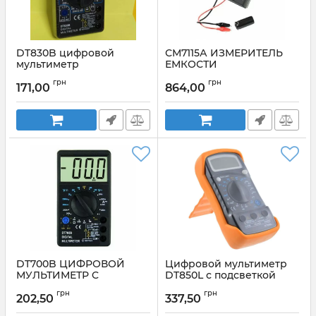
DT830B цифровой
СМ7115А ИЗМЕРИТЕЛЬ
мультиметр
ЕМКОСТИ
КОНДЕНСАТОРОВ
Артикул:
DT830B
грн
грн
171,00
864,00
Артикул:
СМ7115А
DT700B ЦИФРОВОЙ
Цифровой мультиметр
МУЛЬТИМЕТР C
DT850L с подсветкой
БОЛЬШИМ ДИСПЛЕЕМ
Артикул:
DT850L
грн
грн
202,50
337,50
Артикул:
DT700B