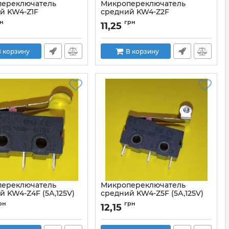
ереключатель
Микропереключатель
й KW4-Z1F
средний KW4-Z2F
KW4-Z1F150
Артикул:
KW4-Z2F150
н
грн
11,25
 корзину
В корзину
ереключатель
Микропереключатель
й KW4-Z4F (5А,125V)
средний KW4-Z5F (5А,125V)
KW4-Z4F150
Артикул:
KW4-Z5F
рн
грн
12,15