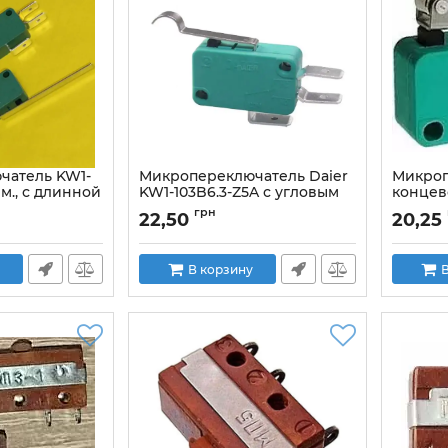
чатель KW1-
Микропереключатель Daier
Микроп
 мм., с длинной
KW1-103B6.3-Z5A с угловым
концево
0В AC, 3pin
флажком, 3pin, 16A 250VAC
16(4)A,
грн
22,50
20,25
ролико
Артикул:
KW1-103-Z5A200
Артикул:
В корзину
В