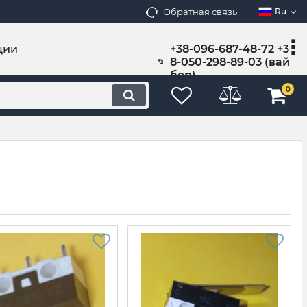
Обратная связь
Ru
ции
+38-096-687-48-72 +3
8-050-298-89-03 (вай
бер)
0