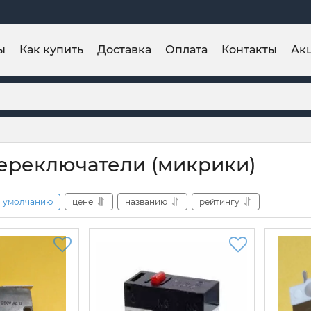
ы
Как купить
Доставка
Оплата
Контакты
Ак
реключатели (микрики)
умолчанию
цене
названию
рейтингу