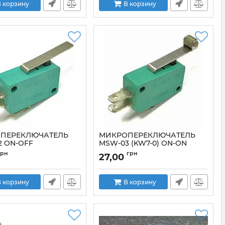
 корзину
В корзину
ПЕРЕКЛЮЧАТЕЛЬ
МИКРОПЕРЕКЛЮЧАТЕЛЬ
2 ON-OFF
MSW-03 (KW7-0) ON-ON
0VAC)
(16A/250VAC)
грн
грн
27,00
MSW02ONOFF10A250VAC
Артикул:
KW1_103_7A
 корзину
В корзину