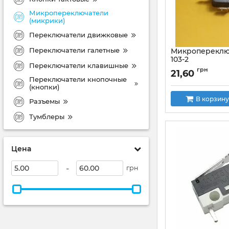
Микропереключатели
(микрики)
Переключатели движковые
Переключатели галетные
Микропереклю
103-2
Переключатели клавишные
Артикул:
KW1-103-2
грн
21,60
Переключатели кнопочные
(кнопки)
В корзину
Разъемы
Тумблеры
Цена
-
грн