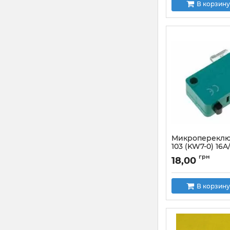
В корзину
Микропереклю
103 (KW7-0) 16A
Артикул:
KW1-103
грн
18,00
В корзину