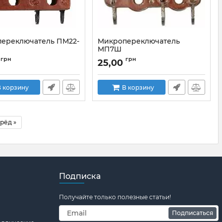
ереключатель ПМ22-
Микропереключатель
МП7Ш
ПМ22-2
Артикул:
МП7Ш
грн
грн
25,00
 корзину
В корзину
рёд »
Подписка
Получайте только полезные статьи!
Подписаться