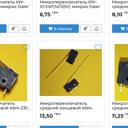
чатель KW-
Микропереключатель KW-
Микроп
) микрик Daier
10-Z4P(1A/125V) микрик Daier
средни
P
Артикул:
23468
Артикул:
грн
гр
6,75
8,10
В корзину
В
чатель
Микропереключатель
Микроп
вой KW4-Z3F,
средний концевой KW4-
средни
aier
ZDF-150, флажок 55мм,
Артикул:
грн
г
13,50
11,25
3контакта, 3A 250В Daier
50
Артикул:
KW4-ZDF-150