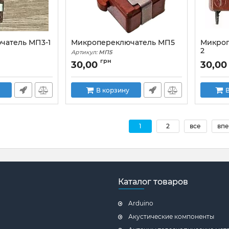
чатель МП3-1
Микропереключатель МП5
Микроп
2
Артикул:
МП5
Артикул:
грн
30,00
30,00
В корзину
В
1
2
все
впе
Каталог товаров
Arduino
Акустические компоненты