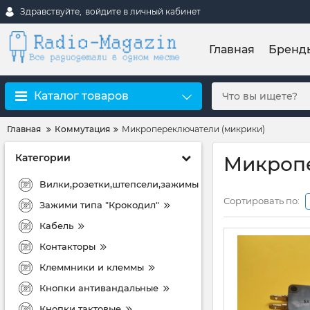
Здравствуйте,
войдите в личный кабинет
Главная
Бренд
Каталог товаров
Главная
Коммутация
Микропереключатели (микрики)
Категории
Микропе
Вилки,розетки,штепсели,зажимы
Сортировать по:
Зажими типа "Крокодил"
Кабель
Контакторы
Клеммники и клеммы
Кнопки антивандальные
Кнопки тактовые