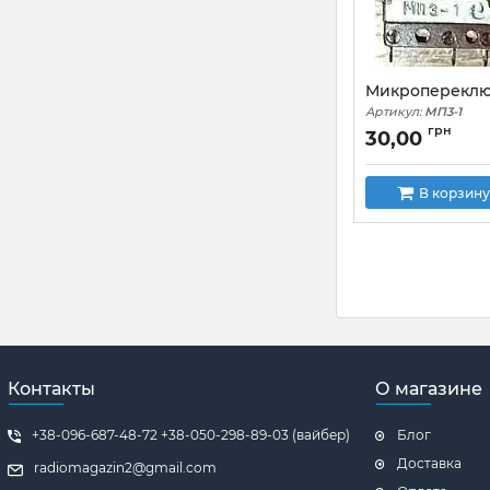
Микропереклю
Артикул:
МП3-1
грн
30,00
В корзину
Контакты
О магазине
+38-096-687-48-72 +38-050-298-89-03 (вайбер)
Блог
Доставка
radiomagazin2@gmail.com