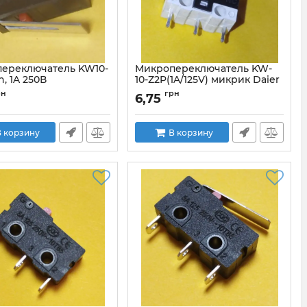
ереключатель KW10-
Микропереключатель KW-
n, 1A 250В
10-Z2P(1A/125V) микрик Daier
KW10-Z1P_Daier
Артикул:
Daier_KW10-Z2P
рн
грн
6,75
 корзину
В корзину