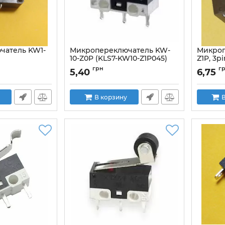
чатель KW1-
Микропереключатель KW-
Микроп
10-Z0P (KLS7-KW10-Z1P045)
Z1P, 3pi
микрик
Артикул:
грн
г
5,40
6,75
Артикул:
KW10_Z0P075
В корзину
В