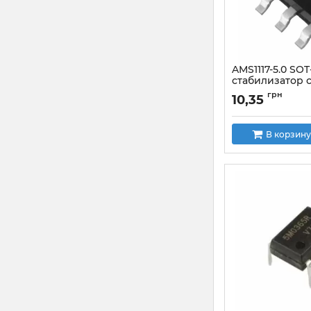
AMS1117-5.0 SOT
стабилизатор 
падением
грн
10,35
Артикул:
AMS1117_5
В корзину