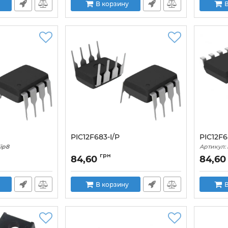
В корзину
В
PIC12F683-I/P
PIC12F6
ip8
Артикул:
грн
84,60
84,60
В корзину
В