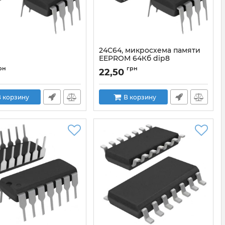
24C64, микросхема памяти
EEPROM 64Кб dip8
рн
грн
22,50
 корзину
В корзину