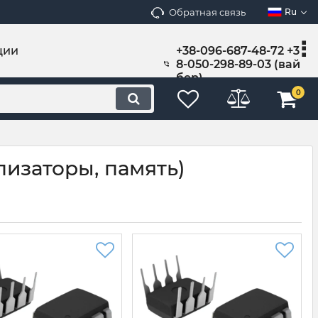
Обратная связь
Ru
ции
+38-096-687-48-72 +3
8-050-298-89-03 (вай
бер)
0
изаторы, память)