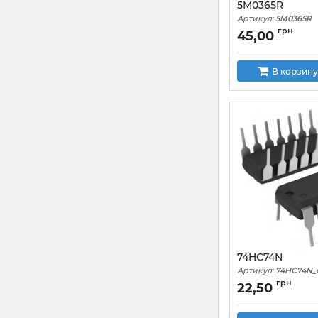
5M0365R
Артикул:
5M0365R
грн
45,00
В корзину
74HC74N
Артикул:
74HC74N_
грн
22,50