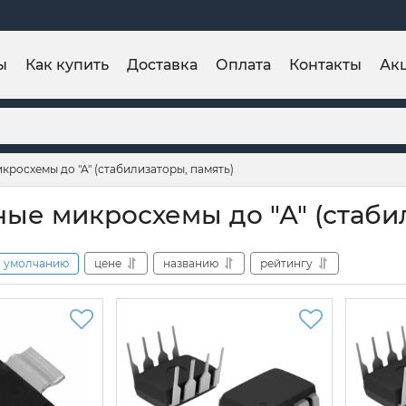
ы
Как купить
Доставка
Оплата
Контакты
Ак
росхемы до "А" (стабилизаторы, память)
ые микросхемы до "А" (стабил
умолчанию
цене
названию
рейтингу