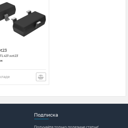
ot23
TL431 sot23
рн
складе
Подписка
Получайте только полезные статьи!