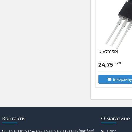
KIA7915PI
грн
24,75
В корзину
Контакты
О магазине
+38-096-687-48-72 +38-050-298-89-03 (вайбер)
Блог