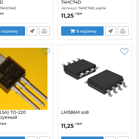
4D
74HC74D
74HC04D
Артикул:
74HC74D_sop14
рн
грн
11,25
 корзину
В корзину
1,5A) TO-220
LM386M so8
руемый
изатор напряжения
грн
грн
11,25
LM337T_TO220