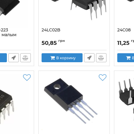
-223
24LC02B
24C08
с малым
грн
г
50,85
11,25
.0_SOT223
В корзину
В