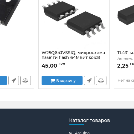
W25Q64JVSSIQ, микросхема
TL431 s
памяти flash 64МБит soic8
Артикул:
грн
г
45,00
2,25
Нет на 
В корзину
Каталог товаров
Arduino