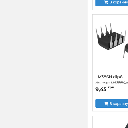
В корзину
LM386N dip8
Артикул:
LM386N_d
грн
9,45
В корзину