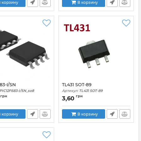
 корзину
В корзину
83-I/SN
TL431 SOT-89
PIC12F683-I/SN_so8
Артикул:
TL431 SOT-89
грн
грн
3,60
 корзину
В корзину