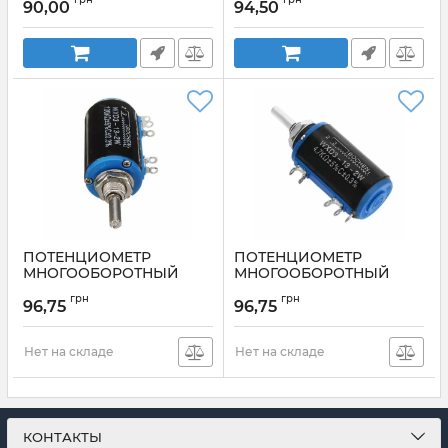
90,00
94,50
Артикул:
3590S_2_100K
Артикул:
WXD3-13-2W10K
ПОТЕНЦИОМЕТР
ПОТЕНЦИОМЕТР
МНОГООБОРОТНЫЙ
МНОГООБОРОТНЫЙ
WXD3-13-2W 100K
WXD3-13-2W 4,7K
грн
грн
96,75
96,75
Артикул:
WXD3-13-2W100K
Артикул:
WXD3-13-2W4,7K
Нет на складе
Нет на складе
КОНТАКТЫ