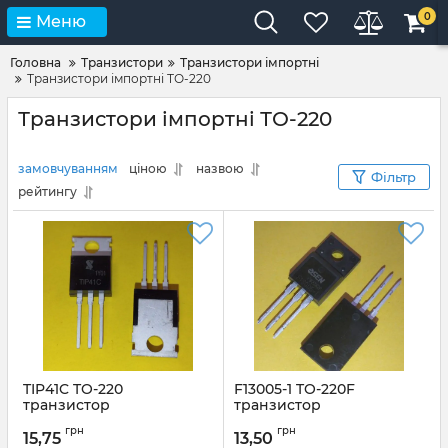
0
Меню
Головна
Транзистори
Транзистори імпортні
Транзистори імпортні ТО-220
Транзистори імпортні ТО-220
замовчуванням
ціною
назвою
Фільтр
рейтингу
TIP41C TO-220
F13005-1 TO-220F
транзистор
транзистор
Артикул:
TIP41C_TO220
Артикул:
08625
грн
грн
15,75
13,50