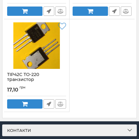
TIP42C TO-220
транзистор
Артикул:
tip42c-to220
грн
17,10
КОНТАКТИ