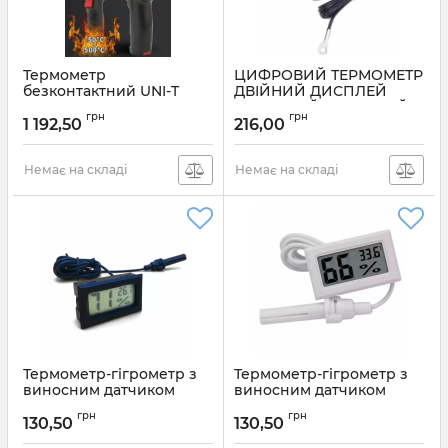
Термометр
ЦИФРОВИЙ ТЕРМОМЕТР
безконтактний UNI-T
ДВІЙНИЙ ДИСПЛЕЙ
UT306C інфрачервоний
ЧЕРВОНИЙ + ЗЕЛЕНИЙ
грн
грн
лазерний -50℃～500℃
DC В 4-28 -20°С ~ 100°С
1 192,50
216,00
Артикул:
UT306C
Артикул:
Термометр_RedGreen_2NTC
Немає на складі
Немає на складі
Термометр-гігрометр з
Термометр-гігрометр з
виносним датчиком
виносним датчиком
вологості - зондом
вологості - зондом
грн
грн
(чорний)
(білий)
130,50
130,50
Артикул:
FY-12чёрный
Артикул:
FY-12белый