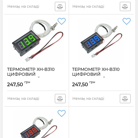
Немає на складі
Немає на складі
ТЕРМОМЕТР XH-B310
ТЕРМОМЕТР XH-B310
ЦИФРОВИЙ
ЦИФРОВИЙ
ВБУДОВАНИЙ -30 ~ 800C
БУДІВЕЛЬНИЙ -30 ~ 800C
грн
грн
З ТЕРМОПАРОЮ К-ТИПУ
З ТЕРМОПАРОЮ К-ТИПУ
247,50
247,50
ЗЕЛЕНИЙ 12V
СИНІЙ 12V
Артикул:
XH-B310G
Артикул:
XH-B310B
Немає на складі
Немає на складі