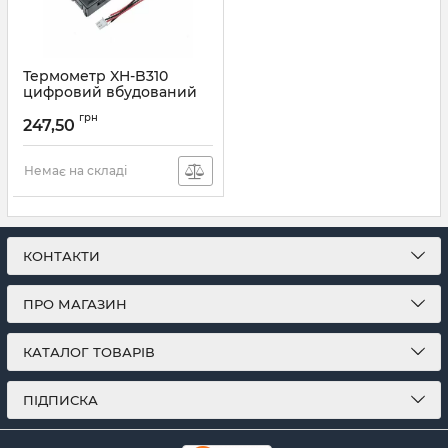
Термометр XH-B310
цифровий вбудований
-30 ~ 800C з термопарою
грн
К-типу ЧЕРВОНИЙ 12V
247,50
Артикул:
XH-B310R
Немає на складі
КОНТАКТИ
ПРО МАГАЗИН
КАТАЛОГ ТОВАРІВ
ПІДПИСКА