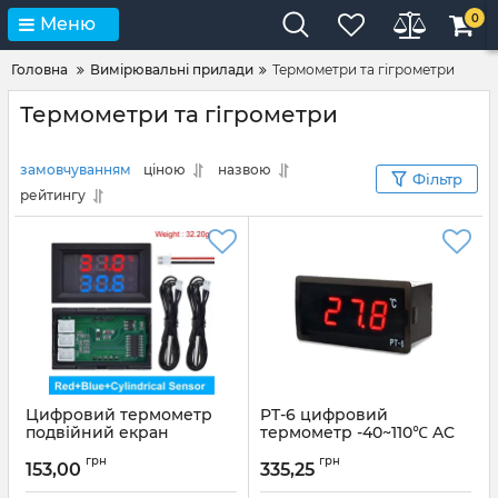
0
Меню
Головна
Вимірювальні прилади
Термометри та гігрометри
Термометри та гігрометри
замовчуванням
ціною
назвою
Фільтр
рейтингу
Цифровий термометр
PT-6 цифровий
подвійний екран
термометр -40~110℃ AC
червоний
220V
грн
грн
синій-20°С-100°С
153,00
335,25
Артикул:
PT6_AC220V
Артикул:
Термометр_2LED_2NTC