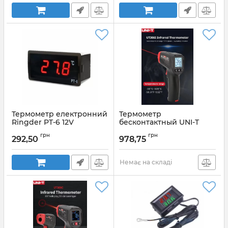
Термометр електронний
Термометр
Ringder PT-6 12V
бесконтактный UNI-T
UT306S инфракрасный
Артикул:
PT6_12V
грн
грн
лазерный -50℃～500℃
292,50
978,75
Артикул:
UNI-T UT306S
Немає на складі