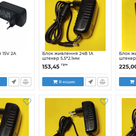
 15V 2A
Блок живлення 24В 1А
Блок ж
штекер 5.5*2.1мм
штекер 
й імпульсний
стабілізований імпульсний
стабіл
грн
153,45
225,0
Артикул:
5/2.5стаб
В кошик