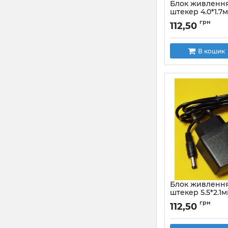
Блок живлення
штекер 4.0*1.7
стабілізовани
грн
112,50
В кошик
Блок живлення
штекер 5.5*2.1
стабілізовани
грн
112,50
Артикул:
jbp0802