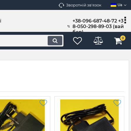
Зворотній зв'язок
Ua
ї
+38-096-687-48-72 +3
8-050-298-89-03 (вай
бер)
0