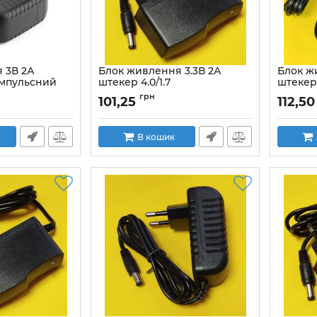
 3В 2А
Блок живлення 3.3В 2А
Блок ж
 імпульсний
штекер 4.0/1.7
штекер 
стабілізований імпульсний
стабіл
грн
101,25
112,50
адаптер
Артикул:
В кошик