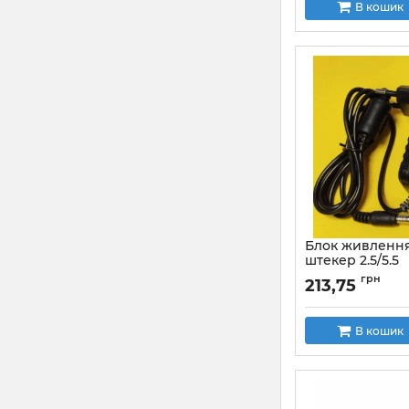
В кошик
Блок живлення
штекер 2.5/5.5
стабілізовани
грн
213,75
адаптер
В кошик