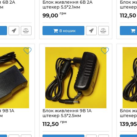
 6В 2А
Блок живлення 6В 2А
Блок ж
мм
штекер 5.5*2.1мм
штекер 
й імпульсний
стабіл
Артикул:
модель_0620
грн
99,00
112,50
В кошик
 9В 1А
Блок живлення 9В 1А
Блок ж
мм
штекер 5.5*2.5мм
штекер 
й імпульсний
стабілізований імпульсний
стабіл
грн
112,50
139,95
Артикул:
hd_wps008_0320