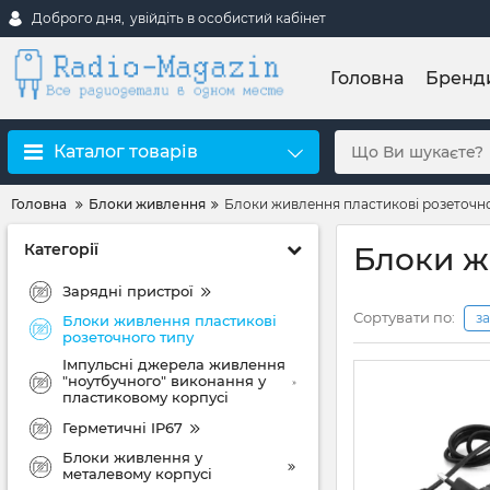
Доброго дня,
увійдіть в особистий кабінет
Головна
Бренд
Каталог товарів
Головна
Блоки живлення
Блоки живлення пластикові розеточн
Категорії
Блоки ж
Зарядні пристрої
Сортувати по:
з
Блоки живлення пластикові
розеточного типу
Імпульсні джерела живлення
"ноутбучного" виконання у
пластиковому корпусі
Герметичні IP67
Блоки живлення у
металевому корпусі