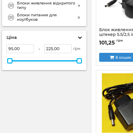
Блоки живлення відкритого
типу
Блоки питания для
ноутбуков
Блок живлення
штекер 5.5/2.5
Ціна
адаптер
грн
101,25
-
грн
В кошик