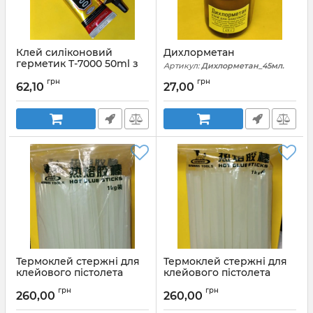
Клей силіконовий
Дихлорметан
герметик T-7000 50ml з
Артикул:
Дихлорметан_45мл.
дозатором чорний
грн
грн
62,10
27,00
Артикул:
t7000_50ml
Термоклей стержні для
Термоклей стержні для
клейового пістолета
клейового пістолета
7*215 мм 1 кг.
11*200 мм 1 кг.
грн
грн
260,00
260,00
Артикул:
Wynn's_W3097A
Артикул:
Wynn's_W3097B