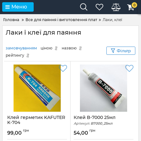
0
Меню
Головна
Все для паяння і виготовлення плат
Лаки, клеї
Лаки і клеї для паяння
замовчуванням
ціною
назвою
Фільтр
рейтингу
Клей герметик KAFUTER
Клей B-7000 25мл
K-704
Артикул:
B7000_25мл
Артикул:
K_704
грн
грн
99,00
54,00