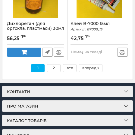
Дихлоретан (для
Клей B-7000 15мл
оргскла, пластмаси) 30мл
Артикул:
B7000_15
Артикул:
Дихлорэтан_30мл
грн
грн
56,25
42,75
Немає на складі
1
2
все
вперед »
КОНТАКТИ
ПРО МАГАЗИН
КАТАЛОГ ТОВАРІВ