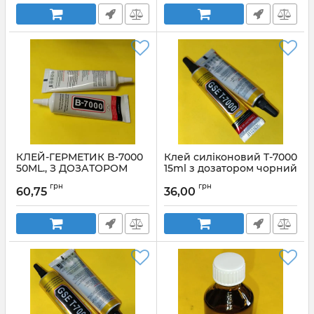
КЛЕЙ-ГЕРМЕТИК B-7000
Клей силіконовий T-7000
50ML., З ДОЗАТОРОМ
15ml з дозатором чорний
Артикул:
B_7000_50ml
Артикул:
T7000_15мл
грн
грн
60,75
36,00