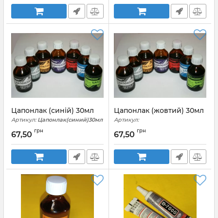
Цапонлак (синій) 30мл
Цапонлак (жовтий) 30мл
Артикул:
Цапонлак(синий)30мл
Артикул:
Цапонлак(желтый)30мл
грн
грн
67,50
67,50