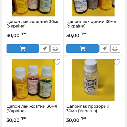
Цапон лак зелений 30мл
Цапонлак чорний 30мл
(Україна)
(Україна)
Артикул:
Цапон
Артикул:
Цапонлак чёрный
грн
грн
30,00
30,00
лак(зеленый)30мл
30мл (Украина)
Цапон лак жовтий 30мл
Цапонлак прозорий
(Україна)
30мл (Україна)
Артикул:
Цапонлак жёлтый
Артикул:
Цапонлак
грн
грн
30,00
30,00
30мл (Украина)
прозрачный 30мл (Украина)