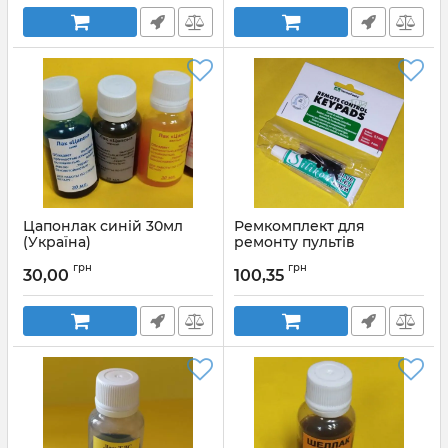
Цапонлак синій 30мл
Ремкомплект для
(Україна)
ремонту пультів
дистанційного
Артикул:
Цапонлак синий 30мл
грн
грн
керування (набір: клей,
30,00
100,35
(Украина)
струмопровідні
прокладки)
Артикул:
AGT-021