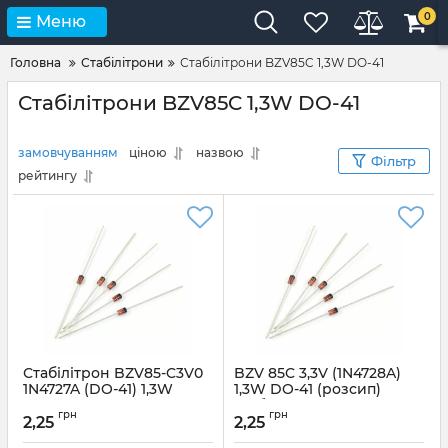
0
Меню
Головна
Стабілітрони
Стабілітрони BZV85C 1,3W DO-41
Стабілітрони BZV85C 1,3W DO-41
замовчуванням
ціною
назвою
Фільтр
рейтингу
Стабілітрон BZV85-C3V0
BZV 85C 3,3V (1N4728A)
1N4727A (DO-41) 1,3W
1,3W DO-41 (розсип)
стабілітрон YANGJIE
Артикул:
25212
грн
грн
2,25
2,25
Артикул:
06917