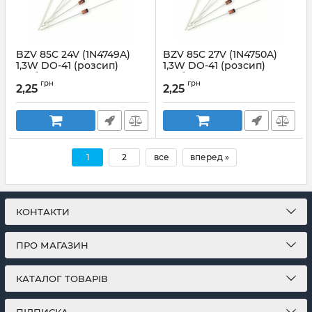
BZV 85C 24V (1N4749A)
BZV 85C 27V (1N4750A)
1,3W DO-41 (розсип)
1,3W DO-41 (розсип)
стабілітрон LGE
стабілітрон YANGJIE
грн
грн
2,25
2,25
Артикул:
06949
Артикул:
06951
1
2
все
вперед »
КОНТАКТИ
ПРО МАГАЗИН
КАТАЛОГ ТОВАРІВ