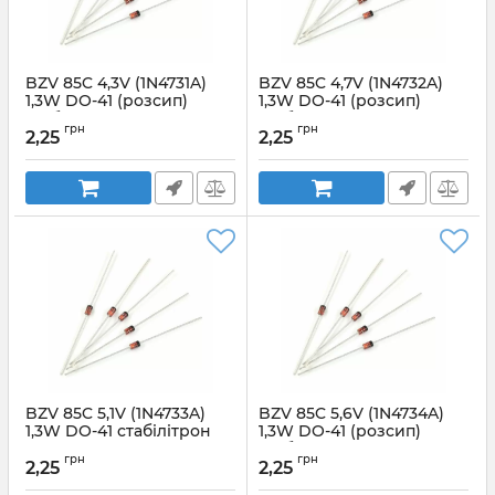
BZV 85C 4,3V (1N4731A)
BZV 85C 4,7V (1N4732A)
1,3W DO-41 (розсип)
1,3W DO-41 (розсип)
стабілітрон YANGJIE
стабілітрон YANGJIE
грн
грн
2,25
2,25
Артикул:
Артикул:
BZV85C4,3V(1N4731A)1,3W
BZV85C4,7V(1N4732A)1,3W
BZV 85C 5,1V (1N4733A)
BZV 85C 5,6V (1N4734A)
1,3W DO-41 стабілітрон
1,3W DO-41 (розсип)
стабілітрон LGE
Артикул:
грн
грн
2,25
2,25
BZV85C5,1V(1N4733A)1,3W
Артикул:
22427