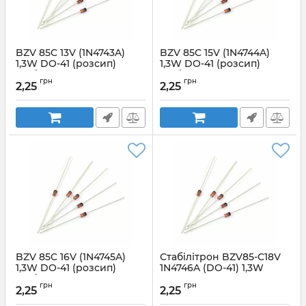
BZV 85C 13V (1N4743A)
BZV 85C 15V (1N4744A)
1,3W DO-41 (розсип)
1,3W DO-41 (розсип)
стабілітрон YANGJIE
стабілітрон YANGJIE
грн
грн
2,25
2,25
Артикул:
06940
Артикул:
06942
BZV 85C 16V (1N4745A)
Стабілітрон BZV85-C18V
1,3W DO-41 (розсип)
1N4746A (DO-41) 1,3W
стабілітрон YANGJIE
Артикул:
грн
грн
2,25
2,25
BZV85C18V(1N4745A)1,3W
Артикул:
06943