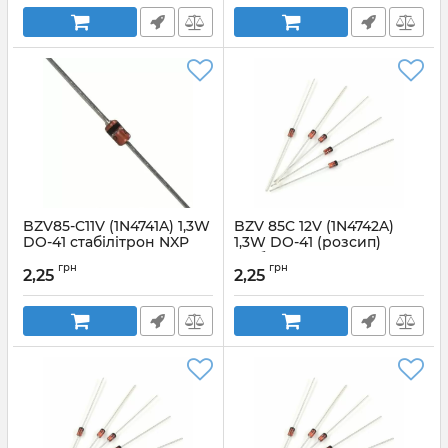
BZV85-C11V (1N4741A) 1,3W
BZV 85C 12V (1N4742A)
DO-41 стабілітрон NXP
1,3W DO-41 (розсип)
стабілітрон LGE
Артикул:
BZV85C11V_1,3W_DO41
грн
грн
2,25
2,25
Артикул:
22877