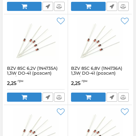
BZV 85C 6,2V (1N4735A)
BZV 85C 6,8V (1N4736A)
1,3W DO-41 (розсип)
1,3W DO-41 (розсип)
стабілітрон LGE
стабілітрон LGE
грн
грн
2,25
2,25
Артикул:
22428
Артикул:
24287