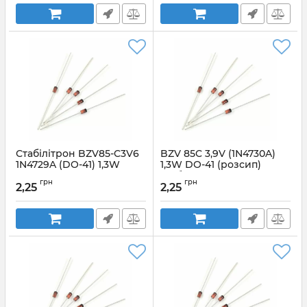
Стабілітрон BZV85-C3V6
BZV 85C 3,9V (1N4730A)
1N4729A (DO-41) 1,3W
1,3W DO-41 (розсип)
стабілітрон YANGJIE
Артикул:
25213
грн
грн
2,25
2,25
Артикул:
BZV85C3,9V(1N4730A)1,3W